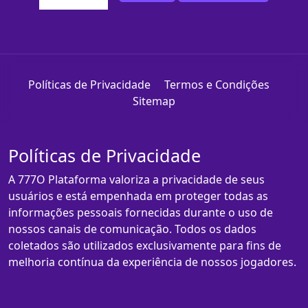
Políticas de Privacidade
Termos e Condições
Sitemap
Políticas de Privacidade
A 777O Plataforma valoriza a privacidade de seus
usuários e está empenhada em proteger todas as
informações pessoais fornecidas durante o uso de
nossos canais de comunicação. Todos os dados
coletados são utilizados exclusivamente para fins de
melhoria contínua da experiência de nossos jogadores.