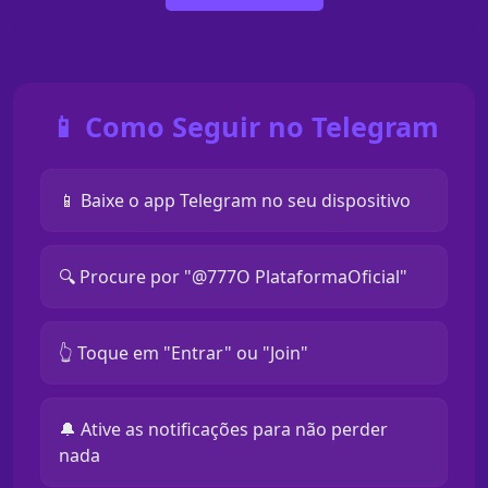
📱 Como Seguir no Telegram
📱 Baixe o app Telegram no seu dispositivo
🔍 Procure por "@777O PlataformaOficial"
👆 Toque em "Entrar" ou "Join"
🔔 Ative as notificações para não perder
nada