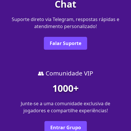
Chat
Suporte direto via Telegram, respostas rápidas e
atendimento personalizado!
Falar Suporte
👥 Comunidade VIP
1000+
Junte-se a uma comunidade exclusiva de
jogadores e compartilhe experiências!
Entrar Grupo