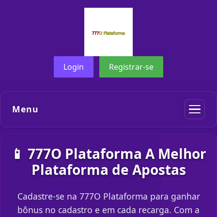
Login
Registrar-se
Menu
📱 777O Plataforma A Melhor
Plataforma de Apostas
Cadastre-se na 777O Plataforma para ganhar
bônus no cadastro e em cada recarga. Com a