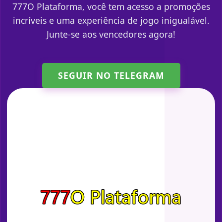
777O Plataforma, você tem acesso a promoções
incríveis e uma experiência de jogo inigualável.
Junte-se aos vencedores agora!
SEGUIR NO TELEGRAM