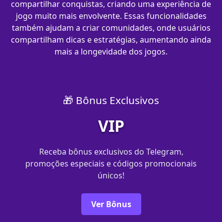
compartilhar conquistas, criando uma experiência de
jogo muito mais envolvente. Essas funcionalidades
também ajudam a criar comunidades, onde usuários
compartilham dicas e estratégias, aumentando ainda
mais a longevidade dos jogos.
🎁 Bônus Exclusivos
VIP
Receba bônus exclusivos do Telegram,
promoções especiais e códigos promocionais
únicos!
Ver Bônus