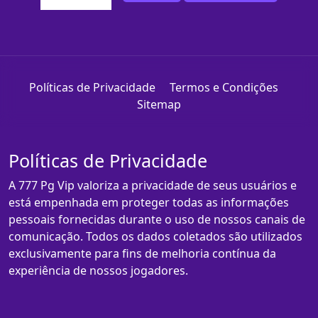
Políticas de Privacidade
Termos e Condições
Sitemap
Políticas de Privacidade
A 777 Pg Vip valoriza a privacidade de seus usuários e
está empenhada em proteger todas as informações
pessoais fornecidas durante o uso de nossos canais de
comunicação. Todos os dados coletados são utilizados
exclusivamente para fins de melhoria contínua da
experiência de nossos jogadores.