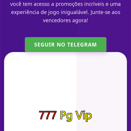
você tem acesso a promoções incríveis e uma
experiência de jogo inigualável. Junte-se aos
vencedores agora!
SEGUIR NO TELEGRAM