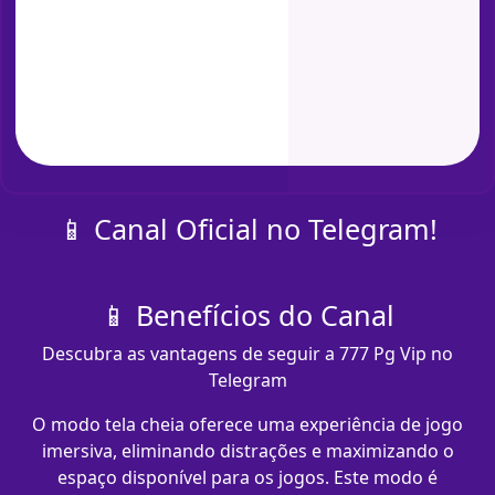
📱 Canal Oficial no Telegram!
📱 Benefícios do Canal
Descubra as vantagens de seguir a 777 Pg Vip no
Telegram
O modo tela cheia oferece uma experiência de jogo
imersiva, eliminando distrações e maximizando o
espaço disponível para os jogos. Este modo é