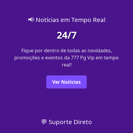
📢 Notícias em Tempo Real
24/7
Fique por dentro de todas as novidades,
promoções e eventos da 777 Pg Vip em tempo
real!
Ver Notícias
💬 Suporte Direto