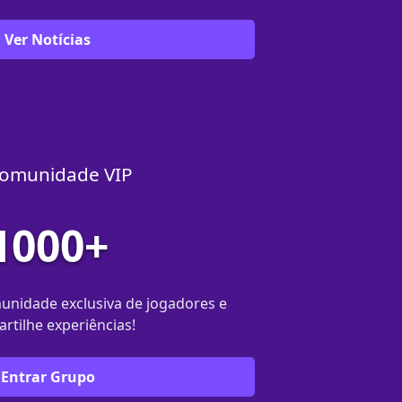
Ver Notícias
Comunidade VIP
1000+
unidade exclusiva de jogadores e
rtilhe experiências!
Entrar Grupo