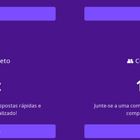
reto
👥 
t
espostas rápidas e
Junte-se a uma com
lizado!
compa
e