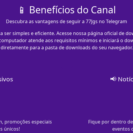
📱 Benefícios do Canal
Descubra as vantagens de seguir a 77Jgs no Telegram
a ser simples e eficiente. Acesse nossa página oficial de 
computador atende aos requisitos mínimos e iniciará o dow
diretamente para a pasta de downloads do seu navegador.
sivos
📢 Notí
m, promoções especiais
Fique por dentro d
s únicos!
eventos 