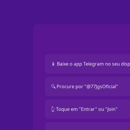
📱 Baixe o app Telegram no seu disp
🔍 Procure por "@77JgsOficial"
👆 Toque em "Entrar" ou "Join"