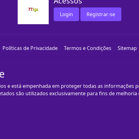
Acessos
Login
Registrar-se
Políticas de Privacidade
Termos e Condições
Sitemap
de
ários e está empenhada em proteger todas as informações p
tados são utilizados exclusivamente para fins de melhoria