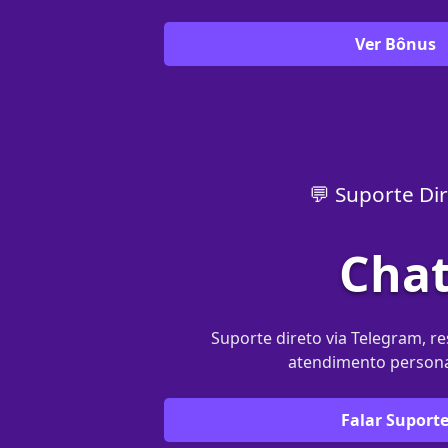
Ver Bônus
💬 Suporte Di
Cha
Suporte direto via Telegram, r
atendimento persona
Falar Suport