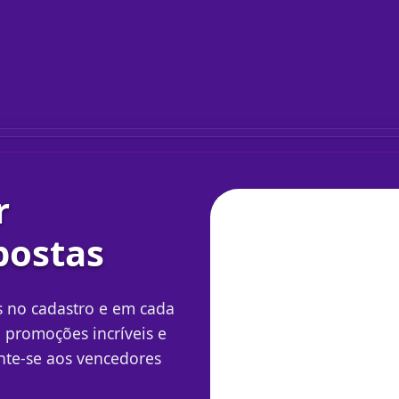
r
postas
s no cadastro e em cada
 promoções incríveis e
unte-se aos vencedores