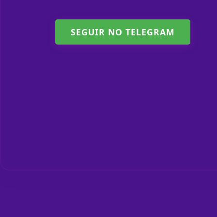
SEGUIR NO TELEGRAM