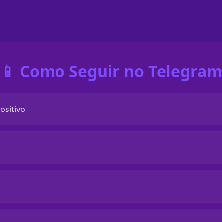
📱 Como Seguir no Telegram
ositivo