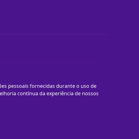
ões pessoais fornecidas durante o uso de
elhoria contínua da experiência de nossos