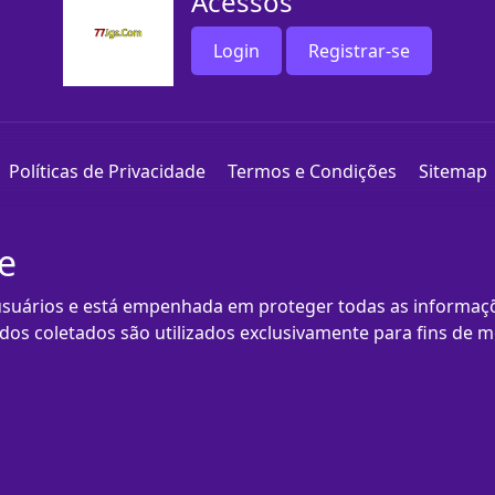
Acessos
Login
Registrar-se
Políticas de Privacidade
Termos e Condições
Sitemap
de
 usuários e está empenhada em proteger todas as informaç
os coletados são utilizados exclusivamente para fins de m