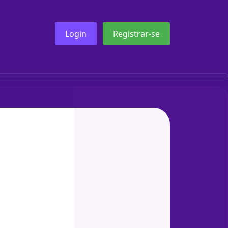
Login
Registrar-se