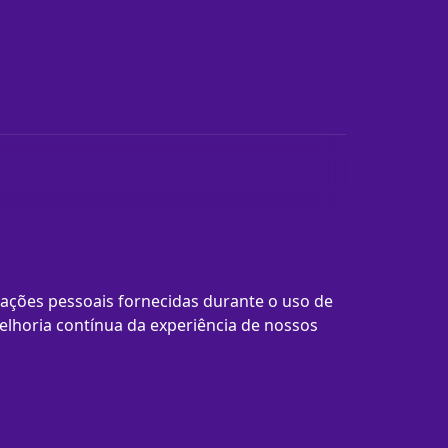
ações pessoais fornecidas durante o uso de
elhoria contínua da experiência de nossos