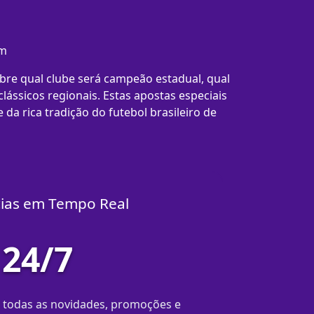
am
bre qual clube será campeão estadual, qual
ássicos regionais. Estas apostas especiais
a rica tradição do futebol brasileiro de
cias em Tempo Real
24/7
e todas as novidades, promoções e