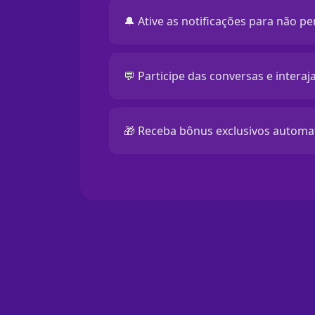
🔔 Ative as notificações para não p
💬 Participe das conversas e interaj
🎁 Receba bônus exclusivos autom