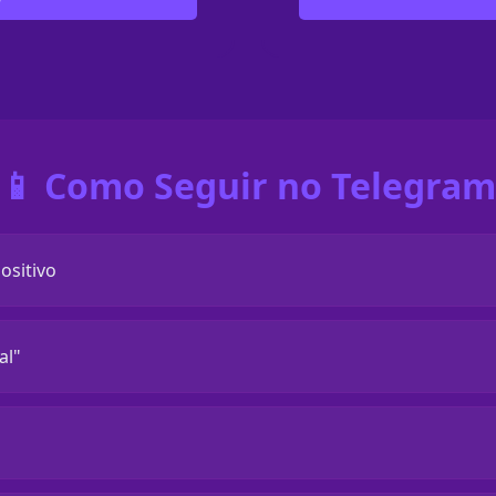
📱 Como Seguir no Telegram
ositivo
al"