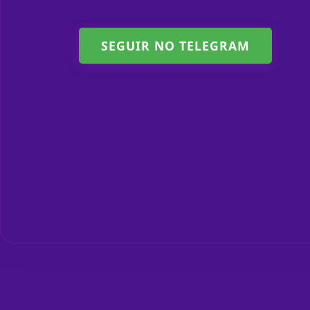
SEGUIR NO TELEGRAM