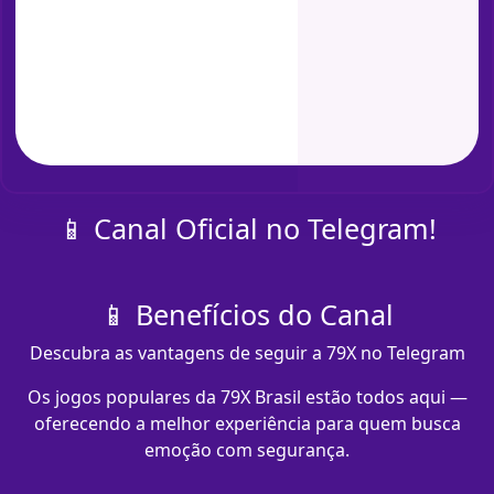
📱 Canal Oficial no Telegram!
📱 Benefícios do Canal
Descubra as vantagens de seguir a 79X no Telegram
Os jogos populares da 79X Brasil estão todos aqui —
oferecendo a melhor experiência para quem busca
emoção com segurança.