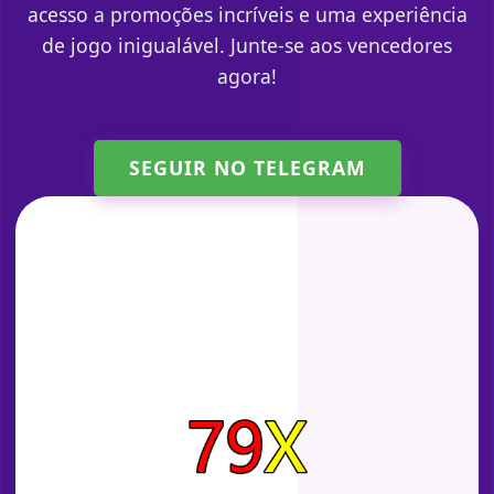
acesso a promoções incríveis e uma experiência
de jogo inigualável. Junte-se aos vencedores
agora!
SEGUIR NO TELEGRAM