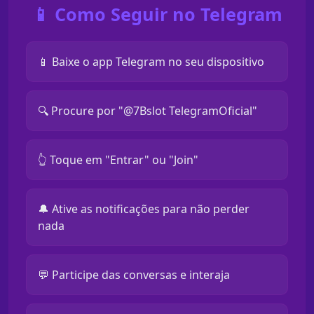
📱 Como Seguir no Telegram
📱 Baixe o app Telegram no seu dispositivo
🔍 Procure por "@7Bslot TelegramOficial"
👆 Toque em "Entrar" ou "Join"
🔔 Ative as notificações para não perder
nada
💬 Participe das conversas e interaja