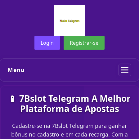
Login
Registrar-se
Menu
📱 7Bslot Telegram A Melhor
Plataforma de Apostas
Cadastre-se na 7Bslot Telegram para ganhar
bônus no cadastro e em cada recarga. Com a