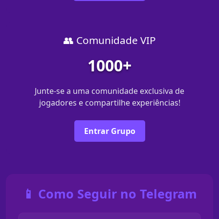
👥 Comunidade VIP
1000+
Junte-se a uma comunidade exclusiva de
jogadores e compartilhe experiências!
Entrar Grupo
📱 Como Seguir no Telegram