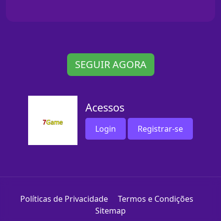
SEGUIR AGORA
Acessos
Login
Registrar-se
Políticas de Privacidade
Termos e Condições
Sitemap