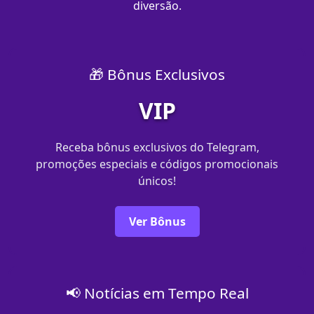
diversão.
🎁 Bônus Exclusivos
VIP
Receba bônus exclusivos do Telegram,
promoções especiais e códigos promocionais
únicos!
Ver Bônus
📢 Notícias em Tempo Real