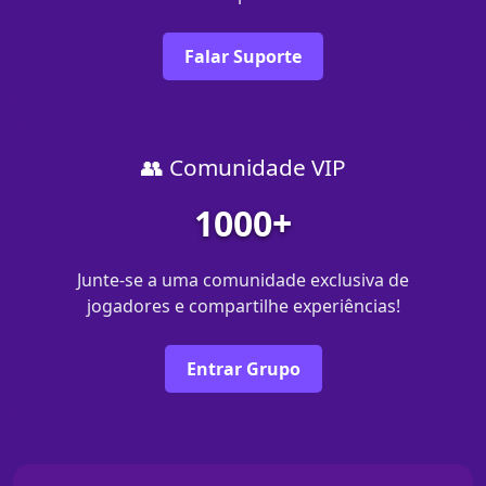
Falar Suporte
👥 Comunidade VIP
1000+
Junte-se a uma comunidade exclusiva de
jogadores e compartilhe experiências!
Entrar Grupo