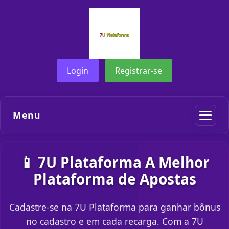
Login
Registrar-se
Menu
📱 7U Plataforma A Melhor
Plataforma de Apostas
Cadastre-se na 7U Plataforma para ganhar bônus
no cadastro e em cada recarga. Com a 7U