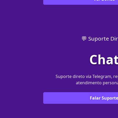
💬 Suporte Di
Cha
Suporte direto via Telegram, r
atendimento persona
Falar Suport