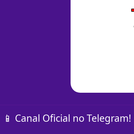
📱 Canal Oficial no Telegram!