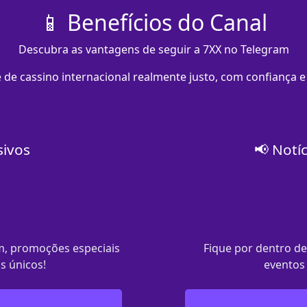
📱 Benefícios do Canal
Descubra as vantagens de seguir a 7XX no Telegram
 de cassino internacional realmente justo, com confiança e d
sivos
📢 Notí
m, promoções especiais
Fique por dentro d
s únicos!
eventos