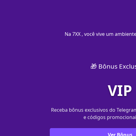
Na 7XX , você vive um ambiente
🎁 Bônus Exclu
VIP
Receba bônus exclusivos do Telegra
e códigos promocionai
Ver Bônus