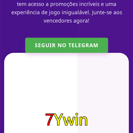
tem acesso a promoções incríveis e uma
experiência de jogo inigualável. Junte-se aos
vencedores agora!
SEGUIR NO TELEGRAM