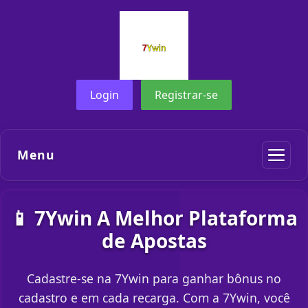
Login
Registrar-se
Menu
📱 7Ywin A Melhor Plataforma
de Apostas
Cadastre-se na 7Ywin para ganhar bônus no
cadastro e em cada recarga. Com a 7Ywin, você