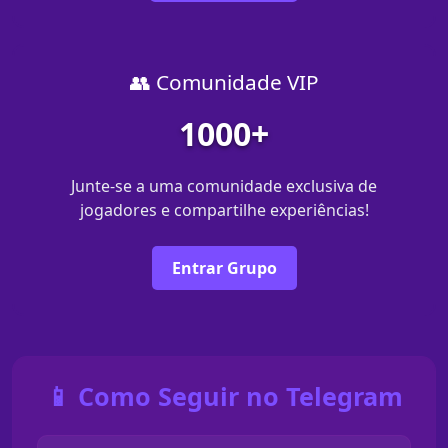
👥 Comunidade VIP
1000+
Junte-se a uma comunidade exclusiva de
jogadores e compartilhe experiências!
Entrar Grupo
📱 Como Seguir no Telegram