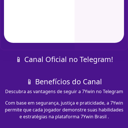
📱 Canal Oficial no Telegram!
📱 Benefícios do Canal
Descubra as vantagens de seguir a 7Ywin no Telegram
Com base em segurança, justiça e praticidade, a 7Ywin
permite que cada jogador demonstre suas habilidades
e estratégias na plataforma 7Ywin Brasil .