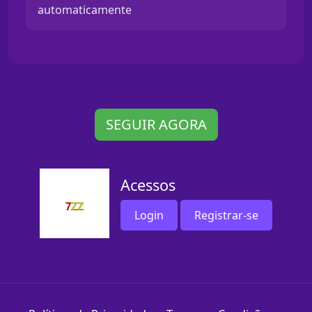
automaticamente
SEGUIR AGORA
Acessos
Login
Registrar-se