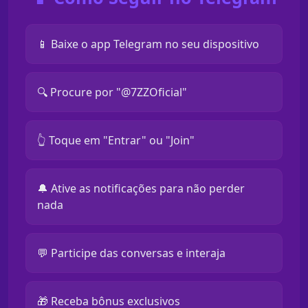
📱 Baixe o app Telegram no seu dispositivo
🔍 Procure por "@7ZZOficial"
👆 Toque em "Entrar" ou "Join"
🔔 Ative as notificações para não perder
nada
💬 Participe das conversas e interaja
🎁 Receba bônus exclusivos