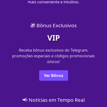
mais conveniente e intuitivo.
🎁 Bônus Exclusivos
VIP
Receba bônus exclusivos do Telegram,
promoções especiais e códigos promocionais
únicos!
Ver Bônus
📢 Notícias em Tempo Real