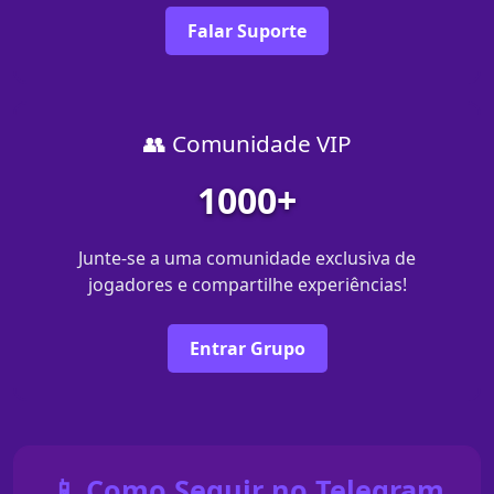
Falar Suporte
👥 Comunidade VIP
1000+
Junte-se a uma comunidade exclusiva de
jogadores e compartilhe experiências!
Entrar Grupo
📱 Como Seguir no Telegram