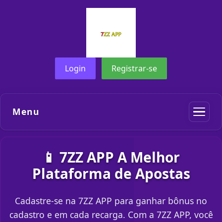
Login
Registrar-se
Menu
📱 7ZZ APP A Melhor
Plataforma de Apostas
Cadastre-se na 7ZZ APP para ganhar bônus no
cadastro e em cada recarga. Com a 7ZZ APP, você